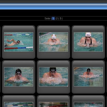
Seite |
1
|
2
|
3
|