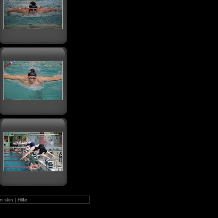
n
skin |
Hilfe