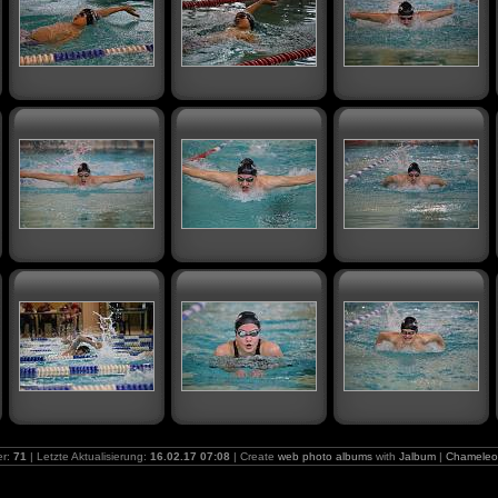
er:
71
| Letzte Aktualisierung:
16.02.17 07:08
| Create
web photo albums
with
Jalbum
|
Chameleo