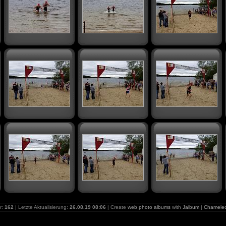
r:
162
| Letzte Aktualisierung:
26.08.19 08:06
| Create
web photo albums
with
Jalbum
|
Chamele