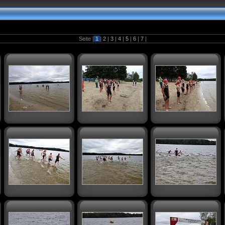
Seite |
1
|
2
|
3
|
4
|
5
|
6
|
7
|