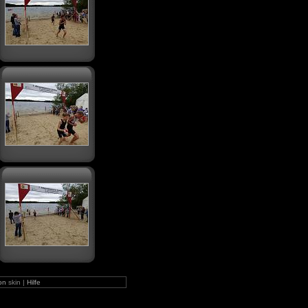
on
skin |
Hilfe