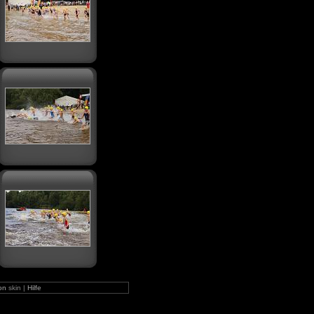
on
skin |
Hilfe