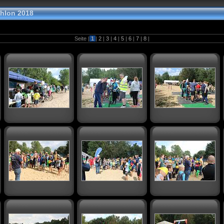
thlon 2018
Seite |
1
|
2
|
3
|
4
|
5
|
6
|
7
|
8
|