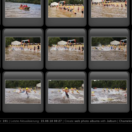
r:
191
| Letzte Aktualisierung:
15.08.18 08:27
| Create
web photo albums
with
Jalbum
|
Chamele