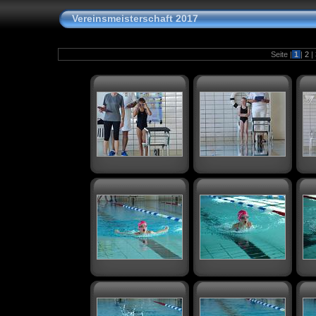
Vereinsmeisterschaft 2017
Seite |
1
|
2
|